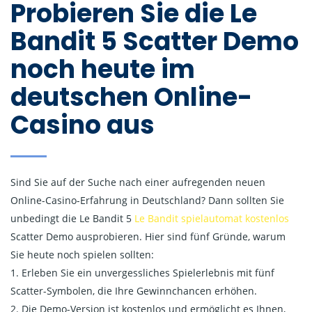
Probieren Sie die Le
Bandit 5 Scatter Demo
noch heute im
deutschen Online-
Casino aus
Sind Sie auf der Suche nach einer aufregenden neuen
Online-Casino-Erfahrung in Deutschland? Dann sollten Sie
unbedingt die Le Bandit 5
Le Bandit spielautomat kostenlos
Scatter Demo ausprobieren. Hier sind fünf Gründe, warum
Sie heute noch spielen sollten:
1. Erleben Sie ein unvergessliches Spielerlebnis mit fünf
Scatter-Symbolen, die Ihre Gewinnchancen erhöhen.
2. Die Demo-Version ist kostenlos und ermöglicht es Ihnen,