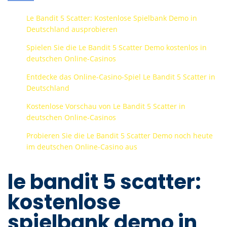
Le Bandit 5 Scatter: Kostenlose Spielbank Demo in
Deutschland ausprobieren
Spielen Sie die Le Bandit 5 Scatter Demo kostenlos in
deutschen Online-Casinos
Entdecke das Online-Casino-Spiel Le Bandit 5 Scatter in
Deutschland
Kostenlose Vorschau von Le Bandit 5 Scatter in
deutschen Online-Casinos
Probieren Sie die Le Bandit 5 Scatter Demo noch heute
im deutschen Online-Casino aus
le bandit 5 scatter:
kostenlose
spielbank demo in