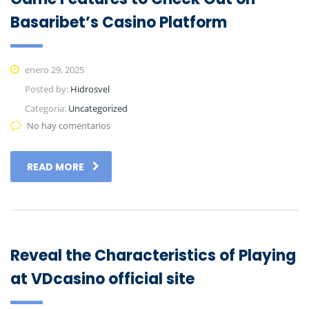
Basaribet’s Casino Platform
enero 29, 2025
Posted by:
Hidrosvel
Categoría:
Uncategorized
No hay comentarios
READ MORE
Reveal the Characteristics of Playing
at VDcasino official site