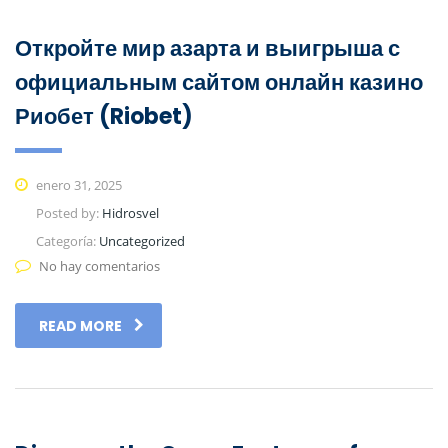
Откройте мир азарта и выигрыша с
официальным сайтом онлайн казино
Риобет (Riobet)
enero 31, 2025
Posted by:
Hidrosvel
Categoría:
Uncategorized
No hay comentarios
READ MORE