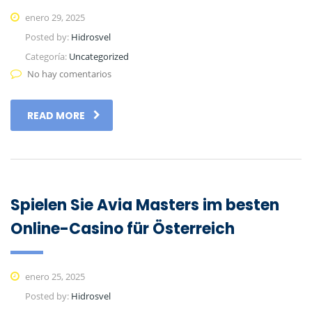
enero 29, 2025
Posted by:
Hidrosvel
Categoría:
Uncategorized
No hay comentarios
READ MORE
Spielen Sie Avia Masters im besten
Online-Casino für Österreich
enero 25, 2025
Posted by:
Hidrosvel