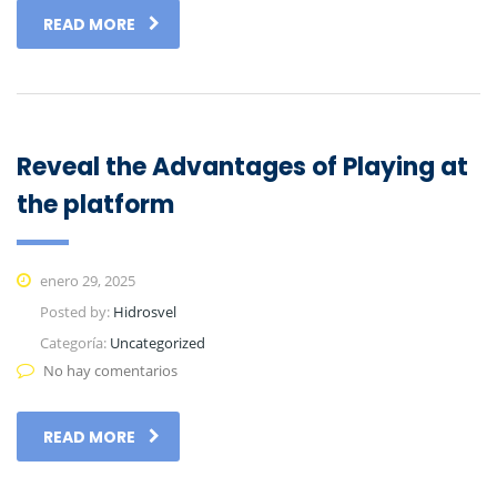
READ MORE
Reveal the Advantages of Playing at
the platform
enero 29, 2025
Posted by:
Hidrosvel
Categoría:
Uncategorized
No hay comentarios
READ MORE