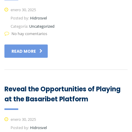
enero 30, 2025
Posted by:
Hidrosvel
Categoría:
Uncategorized
No hay comentarios
READ MORE
Reveal the Opportunities of Playing
at the Basaribet Platform
enero 30, 2025
Posted by:
Hidrosvel