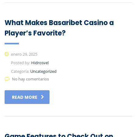
What Makes Basaribet Casino a
Player’s Favorite?
enero 29, 2025
Posted by:
Hidrosvel
Categoría:
Uncategorized
No hay comentarios
READ MORE
Game Features to Check Out on