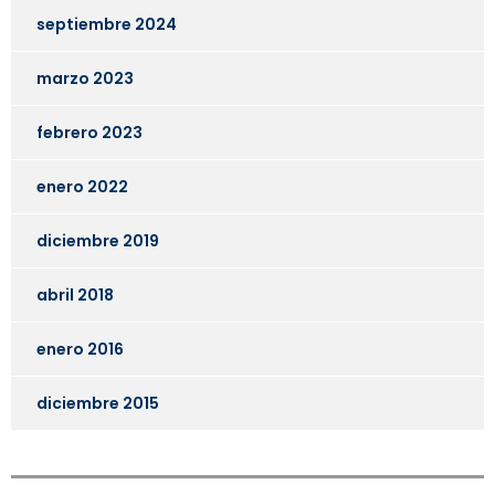
septiembre 2024
marzo 2023
febrero 2023
enero 2022
diciembre 2019
abril 2018
enero 2016
diciembre 2015