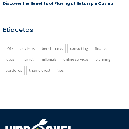
Discover the Benefits of Playing at Betorspin Casino
Etiquetas
401k
advisors
benchmarks
consulting
finance
ideas
market
millenials
online services
planning
portfolios
themeforest
tips